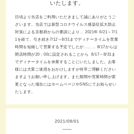
いたします。
日頃より当店をご利用いただきまして誠にありがとうご
ざいます。
当店では新型コロナウイルス感染症拡大防止
対策による京都府からの
要請により… 2021年
6/21～7/1
1を経て、引き続き7/12～8/31まで
ディナータイムを営業
時間を短縮して営業する予定でしたが………
8/17からは
閉店時間が20：00に設定されることから 8/17～8/31ま
でディナータイムを
休業することにいたしました。
お客
様には大変ご迷惑をおかけしますが何卒ご理解ください
ますよう
お願い申し上げます。
また期間や営業時間が変
更となった場合にはホームページや
SNSにてお知らせい
たします。
2021
/
08
/
01