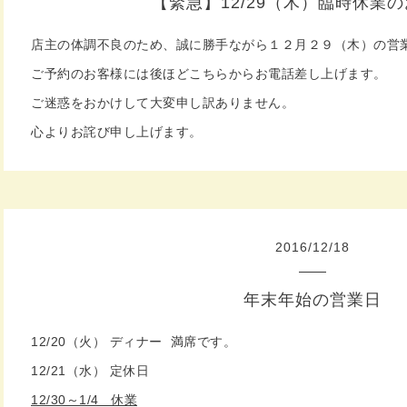
【緊急】12/29（木）臨時休業
店主の体調不良のため、誠に勝手ながら１２月２９（木）の営
ご予約のお客様には後ほどこちらからお電話差し上げます。
ご迷惑をおかけして大変申し訳ありません。
心よりお詫び申し上げます。
2016
/
12
/
18
年末年始の営業日
12/20（火） ディナー 満席です。
12/21（水） 定休日
12/30～1/4 休業