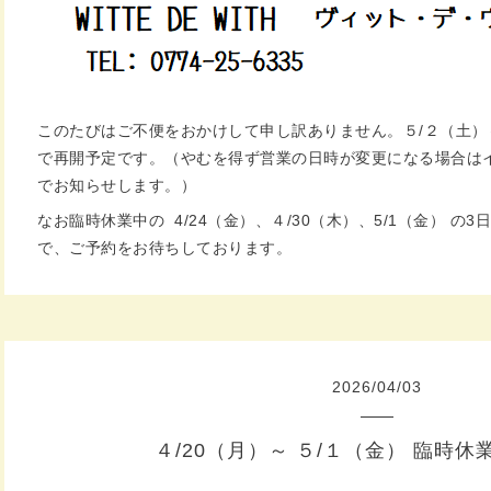
このたびはご不便をおかけして申し訳ありません。５/２（土）
で再開予定です。（やむを得ず営業の日時が変更になる場合は
でお知らせします。）
なお臨時休業中の 4/24（金）、４/30（木）、5/1（金） 
で、ご予約をお待ちしております。
2026
/
04
/
03
４/20（月）～ ５/１（金） 臨時