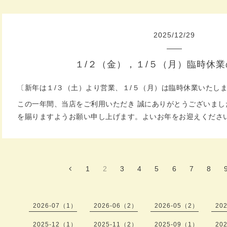
2025
/
12
/
29
１/２（金），１/５（月）臨時休
〔新年は１/３（土）より営業、１/５（月）は臨時休業いたし
この一年間、当店をご利用いただき 誠にありがとうございました
を賜りますようお願い申し上げます。よいお年をお迎えくださ
1
2
3
4
5
6
7
8
2026-07（1）
2026-06（2）
2026-05（2）
20
2025-12（1）
2025-11（2）
2025-09（1）
20