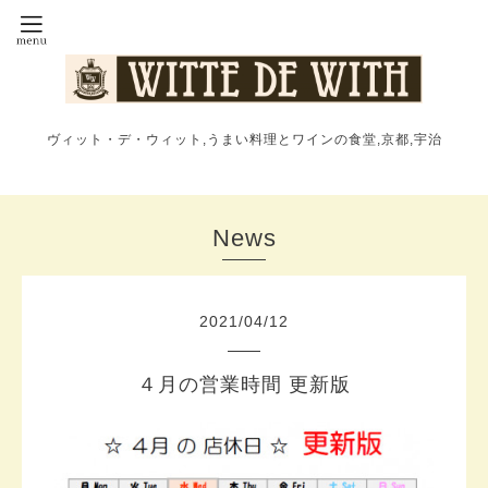
ヴィット・デ・ウィット,うまい料理とワインの食堂,京都,宇治
News
2021
/
04
/
12
４月の営業時間 更新版