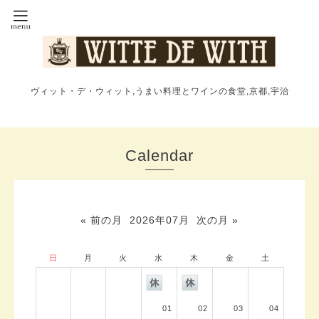
ヴィット・デ・ウィット,うまい料理とワインの食堂,京都,宇治
Calendar
« 前の月
2026年07月
次の月 »
日
月
火
水
木
金
土
01
02
03
04