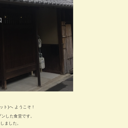
口
ット)へ ようこそ！
プンした食堂です。
転しました。