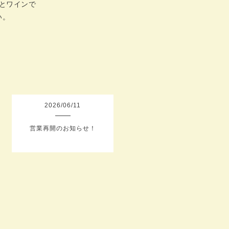
とワインで
い。
2026
/
06
/
11
営業再開のお知らせ！