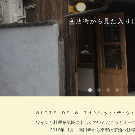
商店街から見た入り
ＷＩＴＴＥ ＤＥ ＷＩＴＨ (ヴィット・デ・ウィ
ワインと料理を気軽に楽しんでいただこうとオー
2016年11月、高円寺から京都は宇治へ移