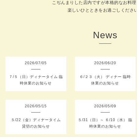
こぢんまりした店内ですが本格的なお料理
楽しいひとときをお過ごしくださ
News
2026
/
07
/
05
2026
/
06
/
20
７/５（日）ディナータイム 臨
６/２３（火） ディナー 臨時
時休業のお知らせ
休業のお知らせ
2026
/
05
/
15
2026
/
05
/
09
５/22（金）ディナータイム
５/31（日）～ ６/10（水） 臨
貸切のお知らせ
時休業のお知らせ