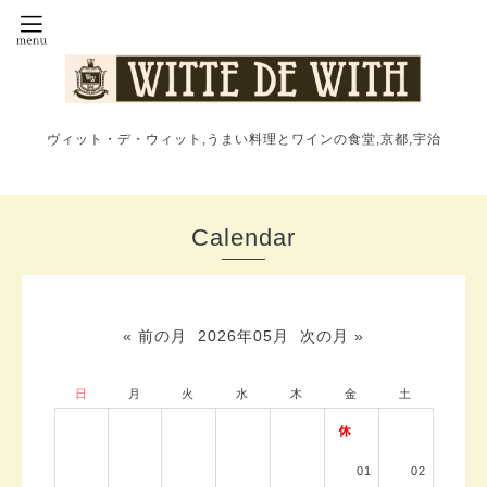
ヴィット・デ・ウィット,うまい料理とワインの食堂,京都,宇治
Calendar
« 前の月
2026年05月
次の月 »
日
月
火
水
木
金
土
01
02